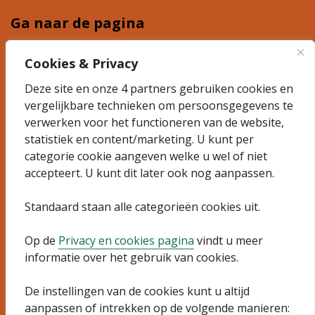
Ga naar de pagina
Plannen
Cookies & Privacy
Deze site en onze 4 partners gebruiken cookies en
Ontdek 't Suyt 2
vergelijkbare technieken om persoonsgegevens te
Actueel
verwerken voor het functioneren van de website,
statistiek en content/marketing. U kunt per
categorie cookie aangeven welke u wel of niet
Algemeen
accepteert. U kunt dit later ook nog aanpassen.
Sitemap
Standaard staan alle categorieën cookies uit.
Privacyverklaring
Op de
Privacy en cookies pagina
vindt u meer
informatie over het gebruik van cookies.
Toegankelijkheidsverklaring
De instellingen van de cookies kunt u altijd
Cookies wijzigen
aanpassen of intrekken op de volgende manieren: