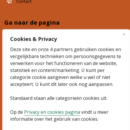
Contact
Ga naar de pagina
Plannen
Cookies & Privacy
Deze site en onze 4 partners gebruiken cookies en
Ontdek 't Suyt 2
vergelijkbare technieken om persoonsgegevens te
Actueel
verwerken voor het functioneren van de website,
statistiek en content/marketing. U kunt per
categorie cookie aangeven welke u wel of niet
Algemeen
accepteert. U kunt dit later ook nog aanpassen.
Sitemap
Standaard staan alle categorieën cookies uit.
Privacyverklaring
Op de
Privacy en cookies pagina
vindt u meer
informatie over het gebruik van cookies.
Toegankelijkheidsverklaring