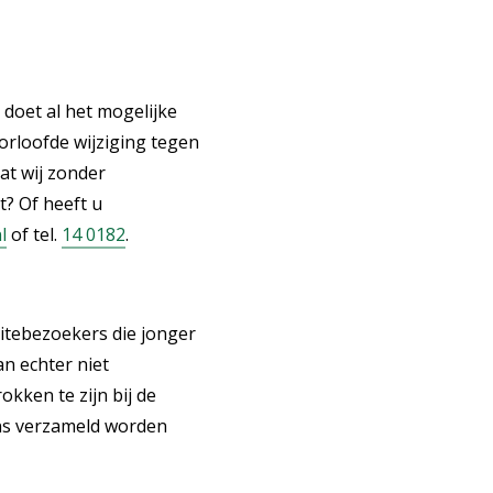
oet al het mogelijke
rloofde wijziging tegen
at wij zonder
? Of heeft u
l
of tel.
14 0182
.
itebezoekers die jonger
n echter niet
kken te zijn bij de
ns verzameld worden