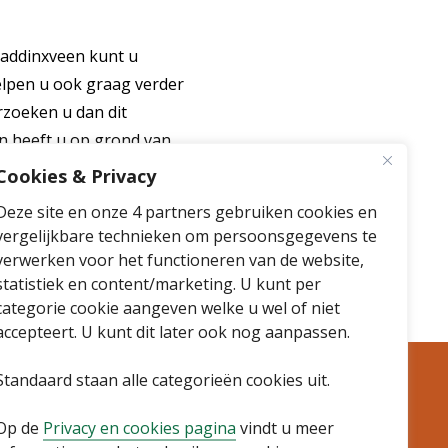
addinxveen kunt u
helpen u ook graag verder
rzoeken u dan dit
an heeft u op grond van
wezen Functionaris
Cookies & Privacy
Deze site en onze 4 partners gebruiken cookies en
vergelijkbare technieken om persoonsgegevens te
verwerken voor het functioneren van de website,
statistiek en content/marketing. U kunt per
categorie cookie aangeven welke u wel of niet
accepteert. U kunt dit later ook nog aanpassen.
Standaard staan alle categorieën cookies uit.
Op de
Privacy en cookies pagina
vindt u meer
Volg ons