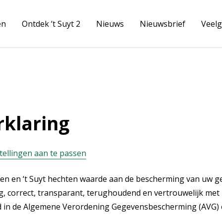
en
Ontdek ’t Suyt 2
Nieuws
Nieuwsbrief
Veelg
rklaring
stellingen aan te passen
 en ‘t Suyt hechten waarde aan de bescherming van uw geg
ig, correct, transparant, terughoudend en vertrouwelijk m
gd in de Algemene Verordening Gegevensbescherming (AVG) 