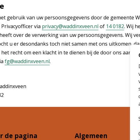
e
r het gebruik van uw persoonsgegevens door de gemeente W
Privacyofficer via
privacy@waddinxveen.nl
of
14 0182
. Wij 
n heeft over de verwerking van uw persoonsgegevens. Wij ve
Mocht u er desondanks toch niet samen met ons uitkomen, d
het recht om een klacht in te dienen bij de door ons aange
ia
fg@waddinxveen.nl
.
addinxveen
82
r de pagina
Algemeen