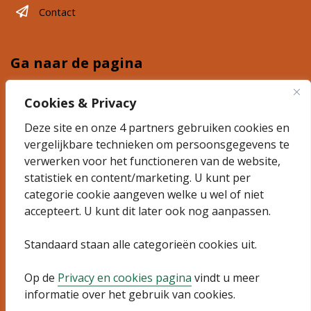
Contact
Ga naar de pagina
Plannen
Cookies & Privacy
Deze site en onze 4 partners gebruiken cookies en
Ontdek 't Suyt 2
vergelijkbare technieken om persoonsgegevens te
Actueel
verwerken voor het functioneren van de website,
statistiek en content/marketing. U kunt per
categorie cookie aangeven welke u wel of niet
Algemeen
accepteert. U kunt dit later ook nog aanpassen.
Sitemap
Standaard staan alle categorieën cookies uit.
Privacyverklaring
Op de
Privacy en cookies pagina
vindt u meer
informatie over het gebruik van cookies.
Toegankelijkheidsverklaring