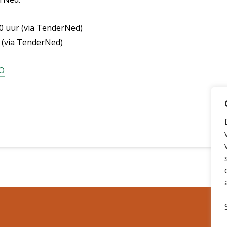
00 uur (via TenderNed)
r (via TenderNed)
cO