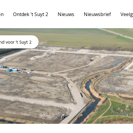
en
Ontdek ’t Suyt 2
Nieuws
Nieuwsbrief
Veelg
d voor ’t Suyt 2