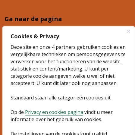
Ga naar de pagina
Plannen
Cookies & Privacy
Deze site en onze 4 partners gebruiken cookies en
Ontdek 't Suyt 2
vergelijkbare technieken om persoonsgegevens te
Actueel
verwerken voor het functioneren van de website,
statistiek en content/marketing. U kunt per
categorie cookie aangeven welke u wel of niet
Algemeen
accepteert. U kunt dit later ook nog aanpassen.
Sitemap
Standaard staan alle categorieën cookies uit.
Privacyverklaring
Op de
Privacy en cookies pagina
vindt u meer
informatie over het gebruik van cookies.
Toegankelijkheidsverklaring
De instellingen van de cookies kunt u altijd
Cookies wijzigen